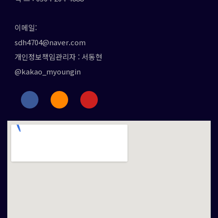
이메일:
sdh4704@naver.com
개인정보책임관리자 : 서동현
@kakao_myoungin
F
I
Y
a
n
o
c
s
u
e
t
t
b
a
u
o
g
b
o
r
e
k
a
m