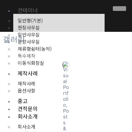
콘
텐
컨테이너
츠
일반형(기본)
로
현장사무실
건
일반사무실
너
갤러리
분양사무실
뛰
기
체류형쉼터(농막)
특수제작
이동식화장실
제작사례
제작사례
옵션사항
중고
견적문의
회사소개
회사소개