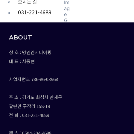
오시는 길
031-221-4689
ABOUT
X
상 호 : 명인엔지니어링
대 표 : 서동현
사업자번호 786-86-03968
주 소 : 경기도 화성시 만세구
팔탄면 구장리 158-19
전 화 : 031-221-4689
팩 스 : 0504-204-4688